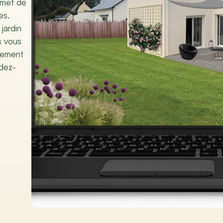
rmet de
es.
jardin
s vous
agement
ndez-