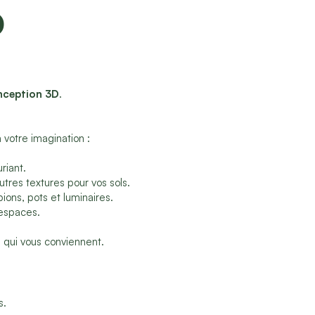
D
onception 3D
.
 votre imagination :
riant.
tres textures pour vos sols.
ons, pots et luminaires.
 espaces.
 qui vous conviennent.
s.