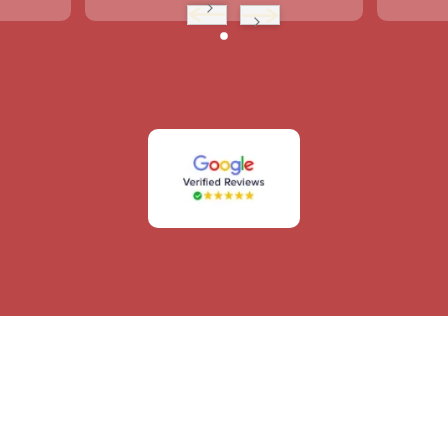
par des gens éminemment 
sympathiques.Merci et bravo à tous.