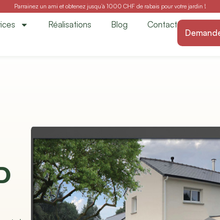
Parrainez un ami et obtenez jusqu’à 1000 CHF de rabais pour votre jardin !
ices
Réalisations
Blog
Contact
Demander
D