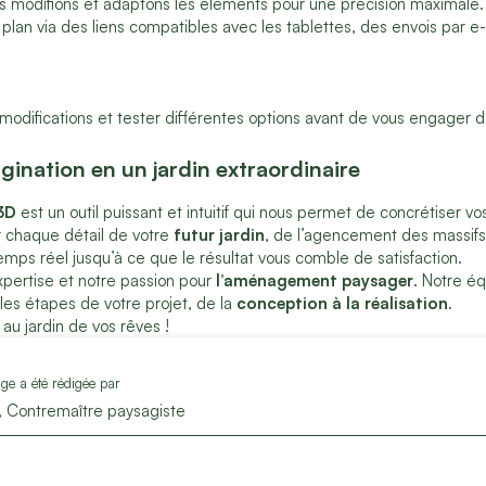
s modifions et adaptons les éléments pour une précision maximale.
plan via des liens compatibles avec les tablettes, des envois par e
modifications et tester différentes options avant de vous engager 
ination en un jardin extraordinaire
 3D
est un outil puissant et intuitif qui nous permet de concrétiser vo
er chaque détail de votre
futur jardin
, de l’agencement des massifs à
emps réel jusqu’à ce que le résultat vous comble de satisfaction.
xpertise et notre passion pour
l’aménagement paysager
. Notre éq
es étapes de votre projet, de la
conception à la réalisation
.
au jardin de vos rêves !
ge a été rédigée par
, Contremaître paysagiste