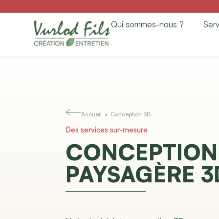
Conception 3D
Qui sommes-nous ?
Serv
Accueil
• Conception 3D
Des services sur-mesure
CONCEPTION
PAYSAGÈRE 3