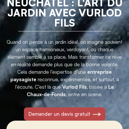
NEUCHÂTEL : L'ART DU
JARDIN AVEC VURLOD
FILS
Quand on pense à un jardin idéal, on imagine souvent
un espace harmonieux, verdoyant, où chaque
élément semble à sa place. Mais transformer ce rêve
en réalité demande plus que de la bonne volonté.
Cela demande l’expertise d’une
entreprise
paysagiste
reconnue, expérimentée, et surtout, à
l’écoute. C’est là que
Vurlod Fils
, basée à
La
Chaux-de-Fonds
, entre en scène.
Demander un devis gratuit