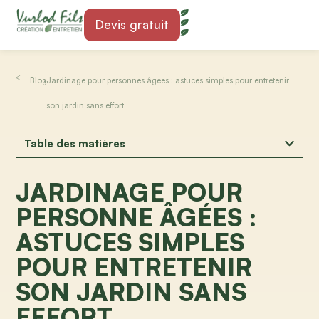
Devis gratuit
Blog
•
Jardinage pour personnes âgées : astuces simples pour entretenir
son jardin sans effort
Table des matières
JARDINAGE POUR
PERSONNE ÂGÉES :
ASTUCES SIMPLES
POUR ENTRETENIR
SON JARDIN SANS
EFFORT