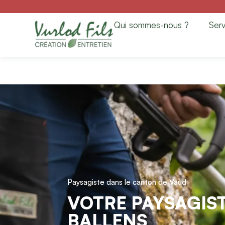
Paysagiste à Balle
Qui sommes-nous ?
Serv
Entretien
Paysagiste dans le canton de Vaud
VOTRE PAYSAGIST
BALLENS