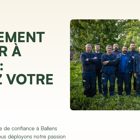
EMENT
R À
:
Z VOTRE
e de confiance à Ballens
ous déployons notre passion