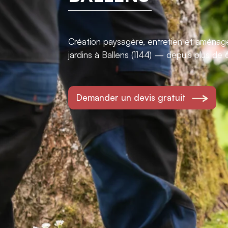
Création paysagère, entretien et aména
jardins à Ballens (1144) — depuis plus de 
Demander un devis gratuit