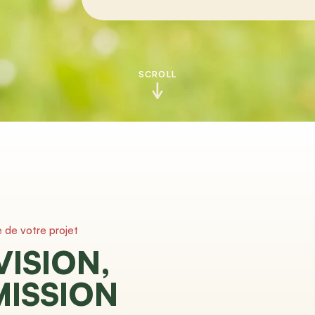
SCROLL
e de votre projet
VISION,
MISSION