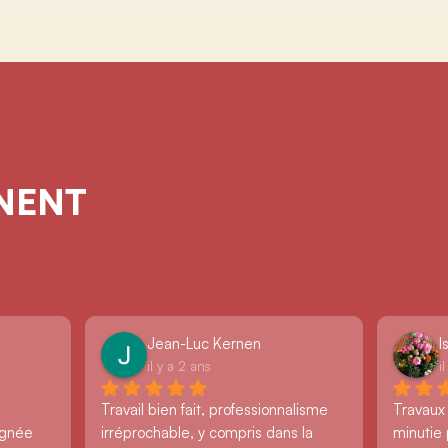
GNENT
Jean-Luc Kernen
I
il y a 2 ans
i
Travail bien fait, professionnalisme 
Travaux
ignée 
irréprochable, y compris dans la 
minutie 