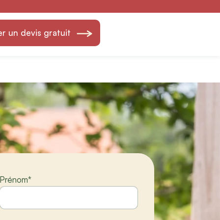
 Création &
 un devis gratuit
Prénom
*