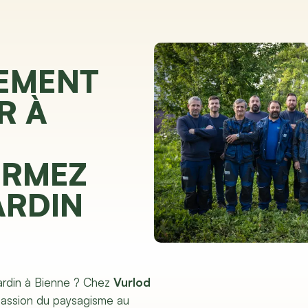
EMENT
R À
ORMEZ
ARDIN
jardin à Bienne ? Chez
Vurlod
passion du paysagisme au