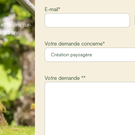
E-mail
*
t jardins sur-
e 65 ans.
Votre demande concerne
*
Votre demande *
*