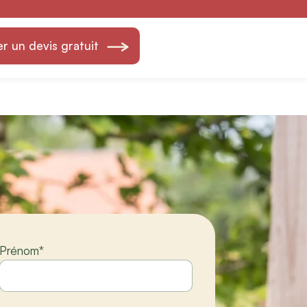
 Création &
 un devis gratuit
Prénom
*