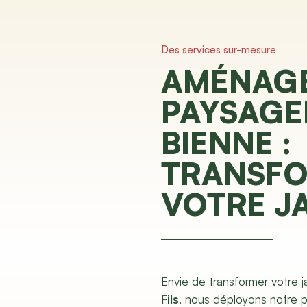
Des services sur-mesure
AMÉNAG
PAYSAGE
BIENNE :
TRANSF
VOTRE J
Envie de transformer votre 
Fils
, nous déployons notre 