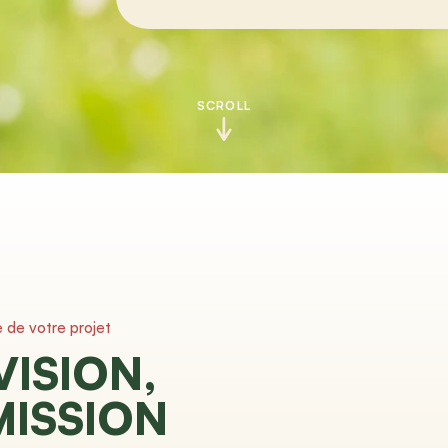
SCROLL
e de votre projet
VISION,
MISSION