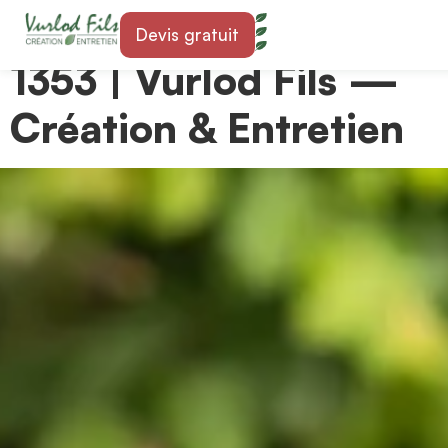
Paysagiste à Bofflens
Devis gratuit
1353 | Vurlod Fils —
Création & Entretien