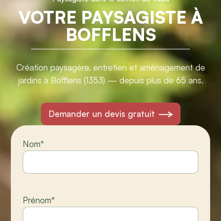
VOTRE PAYSAGISTE À
BOFFLENS
Création paysagère, entretien et aménagement de
jardins à Bofflens (1353) — depuis plus de 65 ans.
Demander un devis gratuit
Nom
*
Prénom
*