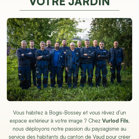
VOTRE JARDIN
Vous habitez à Bogis-Bossey et vous rêvez d’un
espace extérieur à votre image ? Chez
Vurlod Fils
,
nous déployons notre passion du paysagisme au
service des habitants du canton de Vaud pour créer