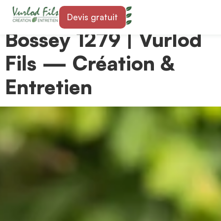
Paysagiste à Bogis-
Devis gratuit
Bossey 1279 | Vurlod
Fils — Création &
Entretien