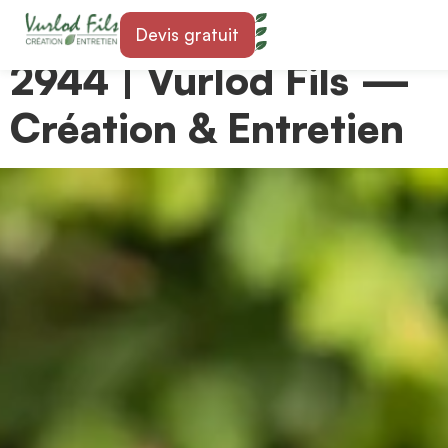
Paysagiste à Bonfol
Devis gratuit
2944 | Vurlod Fils —
Création & Entretien