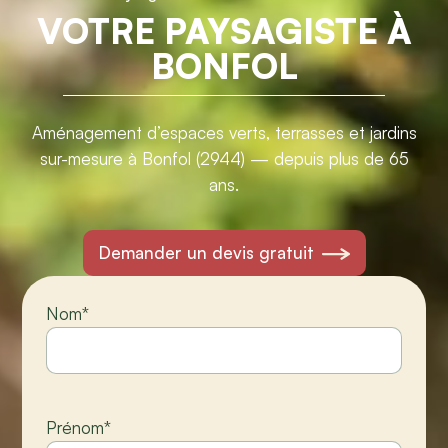
VOTRE PAYSAGISTE À
BONFOL
Aménagement d’espaces verts, terrasses et jardins
sur-mesure à Bonfol (2944) — depuis plus de 65
ans.
Demander un devis gratuit
Nom
*
Prénom
*