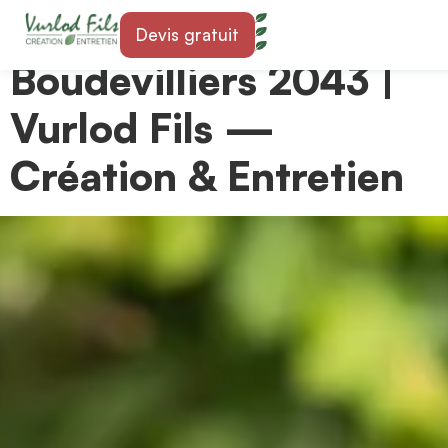
Paysagiste à
Devis gratuit
Boudevilliers 2043 |
Vurlod Fils —
Création & Entretien