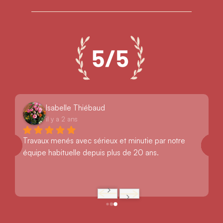
Isabelle Thiébaud
il y a 2 ans
Travaux menés avec sérieux et minutie par notre 
équipe habituelle depuis plus de 20 ans.