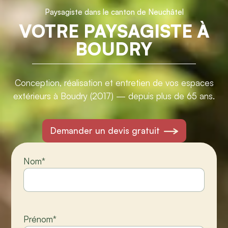
Paysagiste dans le canton de Neuchâtel
VOTRE PAYSAGISTE À
BOUDRY
Conception, réalisation et entretien de vos espaces
extérieurs à Boudry (2017) — depuis plus de 65 ans.
Demander un devis gratuit
Nom
*
Prénom
*