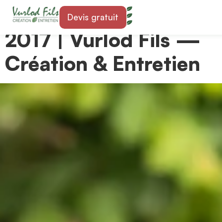
Paysagiste à Boudry
Devis gratuit
2017 | Vurlod Fils —
Création & Entretien