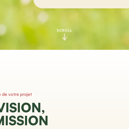
SCROLL
e de votre projet
VISION,
MISSION