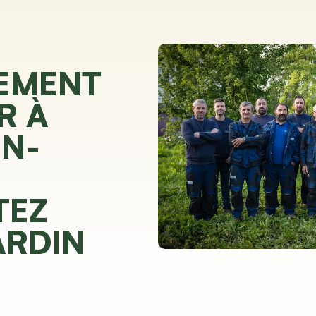
EMENT
R À
N-
TEZ
ARDIN