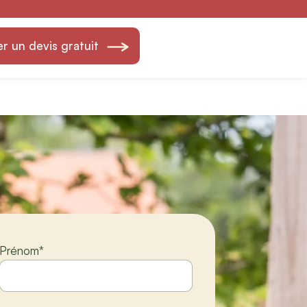
lod Fils —
 un devis gratuit
Prénom
*