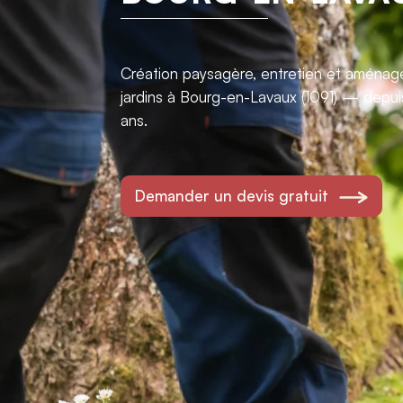
Création paysagère, entretien et aména
jardins à Bourg-en-Lavaux (1091) — depui
ans.
Demander un devis gratuit