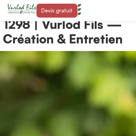
Paysagiste à Céligny
Devis gratuit
1298 | Vurlod Fils —
Création & Entretien