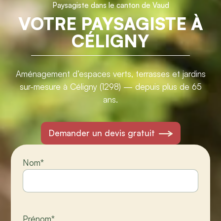
Paysagiste dans le canton de Vaud
VOTRE PAYSAGISTE À
CÉLIGNY
Aménagement d’espaces verts, terrasses et jardins
sur-mesure à Céligny (1298) — depuis plus de 65
ans.
Demander un devis gratuit
Nom
*
Prénom
*