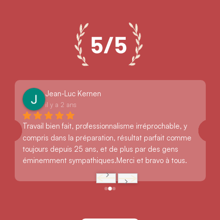
Jean-Luc Kernen
il y a 2 ans
Travail bien fait, professionnalisme irréprochable, y 
compris dans la préparation, résultat parfait comme 
toujours depuis 25 ans, et de plus par des gens 
éminemment sympathiques.Merci et bravo à tous.