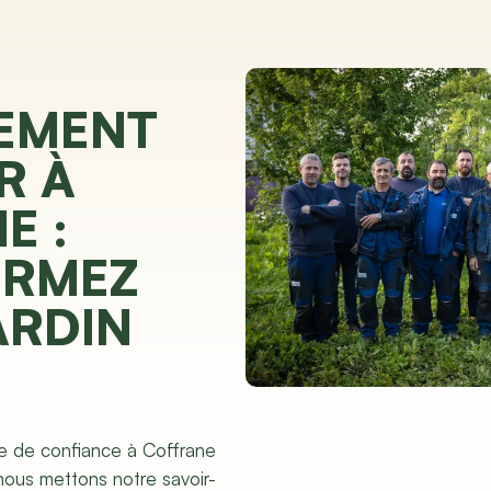
EMENT
R À
E :
ORMEZ
ARDIN
e de confiance à Coffrane
 nous mettons notre savoir-