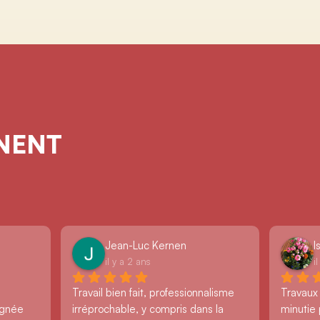
GNENT
Jean-Luc Kernen
I
il y a 2 ans
i
Travail bien fait, professionnalisme 
Travaux
ignée 
irréprochable, y compris dans la 
minutie 