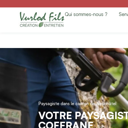
Paysagiste à Coff
Qui sommes-nous ?
Serv
Entretien
Paysagiste dans le canton de Neuchâtel
VOTRE PAYSAGIST
COFFRANE