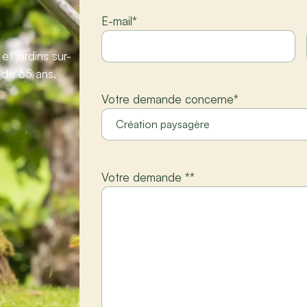
E-mail
*
t jardins sur-
 de 65 ans.
Votre demande concerne
*
Votre demande *
*