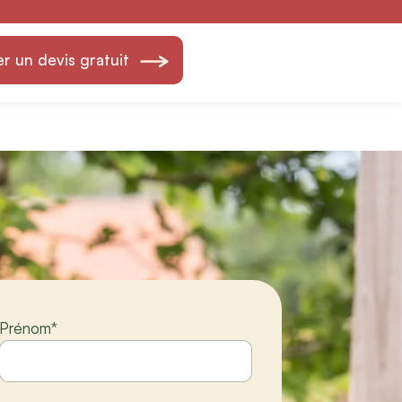
 — Création &
 un devis gratuit
Prénom
*