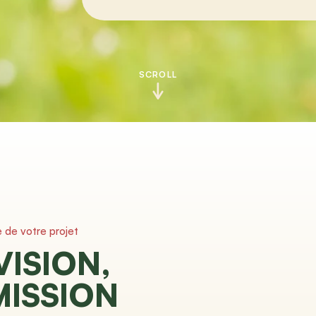
SCROLL
e de votre projet
VISION,
MISSION