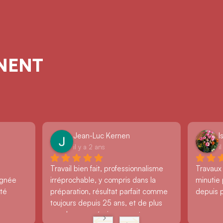
GNENT
Jean-Luc Kernen
I
il y a 2 ans
i
Travail bien fait, professionnalisme 
Travaux
ignée 
irréprochable, y compris dans la 
minutie 
té 
préparation, résultat parfait comme 
depuis 
toujours depuis 25 ans, et de plus 
par des gens éminemment 