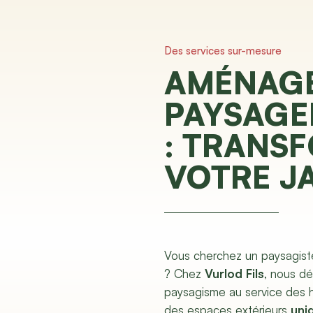
Des services sur-mesure
AMÉNAG
PAYSAGE
: TRANS
VOTRE J
Vous cherchez un paysagist
? Chez
Vurlod Fils
, nous d
paysagisme au service des 
des espaces extérieurs
uni