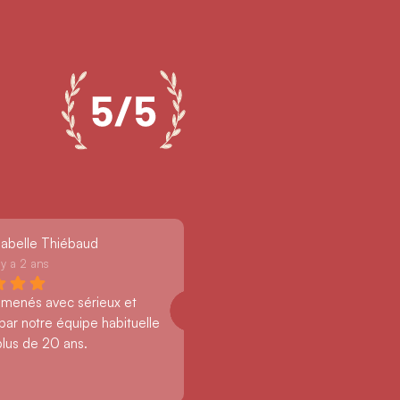
sabelle Thiébaud
l y a 2 ans
 menés avec sérieux et 
par notre équipe habituelle 
plus de 20 ans.