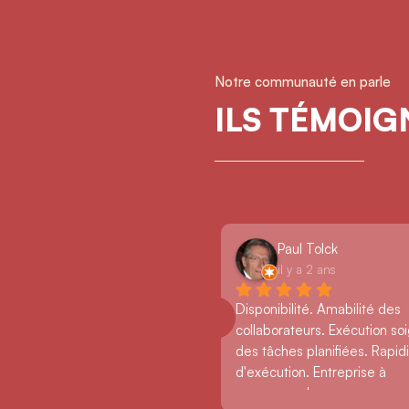
Notre communauté en parle
ILS TÉMOI
Paul Tolck
il y a 2 ans
Disponibilité. Amabilité des 
collaborateurs. Exécution so
des tâches planifiées. Rapidi
d'exécution. Entreprise à 
recommander.