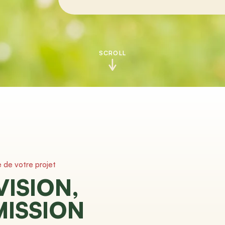
SCROLL
e de votre projet
VISION,
MISSION