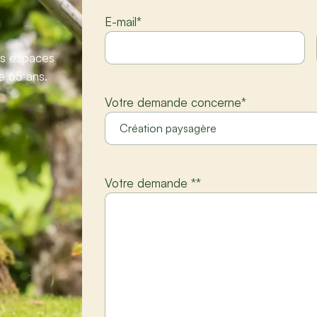
E-mail
*
vos espaces
e 65 ans.
Votre demande concerne
*
Votre demande *
*