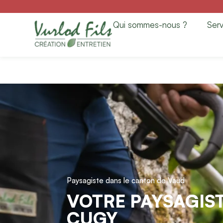
Paysagiste à Cugy
Qui sommes-nous ?
Serv
Entretien
Paysagiste dans le canton de Vaud
VOTRE PAYSAGIST
CUGY