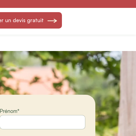
réation &
 un devis gratuit
Prénom
*