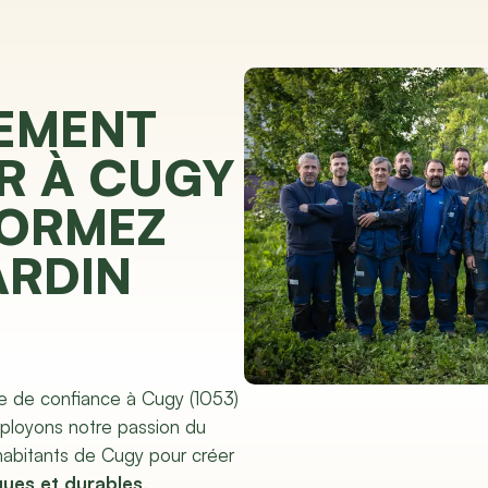
EMENT
R À CUGY
FORMEZ
ARDIN
e de confiance à Cugy (1053)
éployons notre passion du
habitants de Cugy pour créer
ques et durables
.