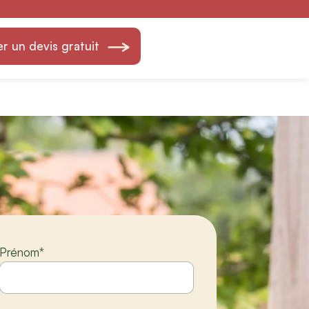
— Création &
 un devis gratuit
Prénom
*