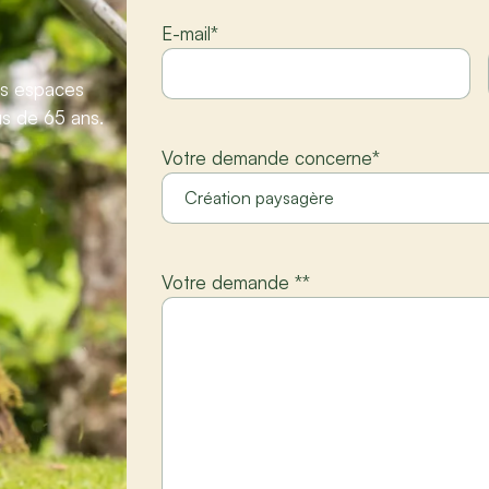
E-mail
*
vos espaces
us de 65 ans.
Votre demande concerne
*
Votre demande *
*