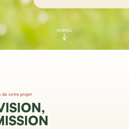
SCROLL
e de votre projet
VISION,
MISSION