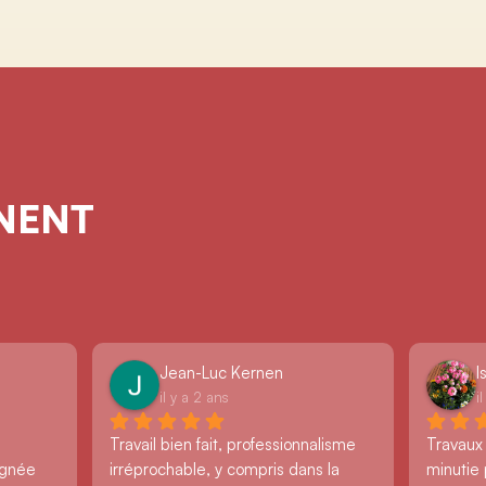
GNENT
Jean-Luc Kernen
I
il y a 2 ans
i
Travail bien fait, professionnalisme 
Travaux
ignée 
irréprochable, y compris dans la 
minutie 