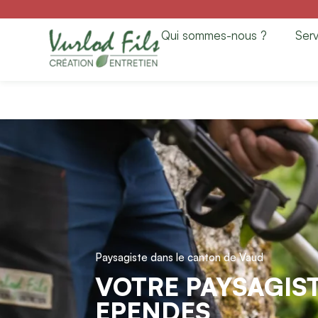
Paysagiste à Epen
Qui sommes-nous ?
Serv
Entretien
Paysagiste dans le canton de Vaud
VOTRE PAYSAGIST
EPENDES