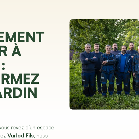
EMENT
R À
:
ORMEZ
ARDIN
vous rêvez d’un espace
Chez
Vurlod Fils
, nous