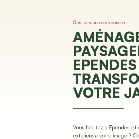
Des services sur-mesure
AMÉNAG
PAYSAGE
EPENDES 
TRANSF
VOTRE J
Vous habitez à Ependes et 
extérieur à votre image ? 