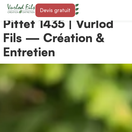
Paysagiste à Essert-
Devis gratuit
Pittet 1435 | Vurlod
Fils — Création &
Entretien