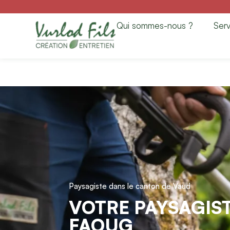
Paysagiste à Faou
Qui sommes-nous ?
Serv
Entretien
Paysagiste dans le canton de Vaud
VOTRE PAYSAGIST
FAOUG