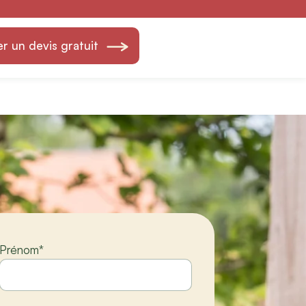
Création &
 un devis gratuit
Prénom
*