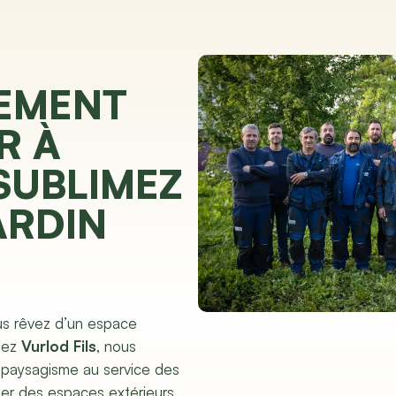
EMENT
R À
SUBLIMEZ
ARDIN
us rêvez d’un espace
Chez
Vurlod Fils
, nous
 paysagisme au service des
éer des espaces extérieurs