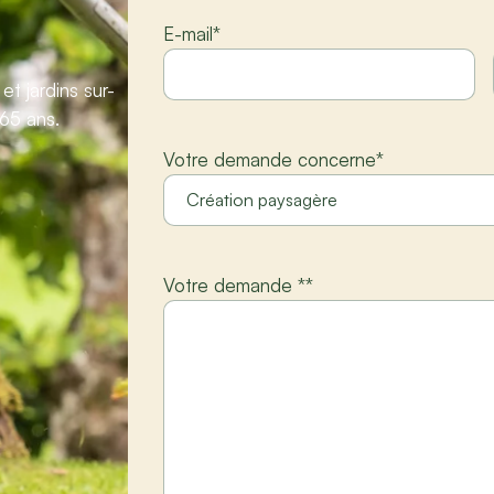
E-mail
*
t jardins sur-
65 ans.
Votre demande concerne
*
Votre demande *
*