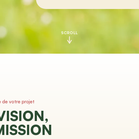
SCROLL
e de votre projet
VISION,
MISSION