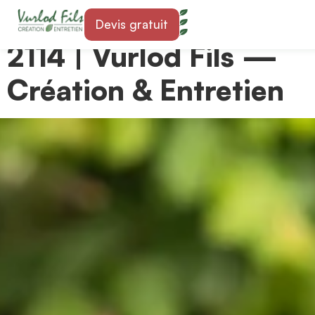
Paysagiste à Fleurier
Devis gratuit
2114 | Vurlod Fils —
Création & Entretien