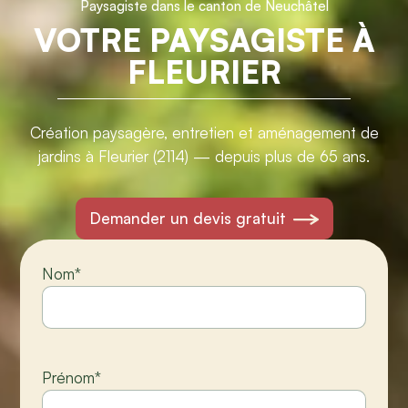
Paysagiste dans le canton de Neuchâtel
VOTRE PAYSAGISTE À
FLEURIER
Création paysagère, entretien et aménagement de
jardins à Fleurier (2114) — depuis plus de 65 ans.
Demander un devis gratuit
Nom
*
Prénom
*