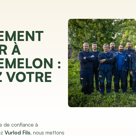
EMENT
R À
EMELON :
Z VOTRE
e de confiance à
ez
Vurlod Fils
, nous mettons