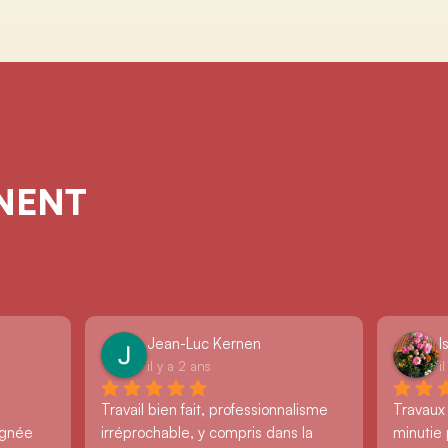
GNENT
Jean-Luc Kernen
I
il y a 2 ans
i
Travail bien fait, professionnalisme 
Travaux
ignée 
irréprochable, y compris dans la 
minutie 