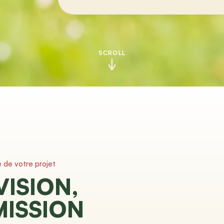
SCROLL
e de votre projet
VISION,
MISSION