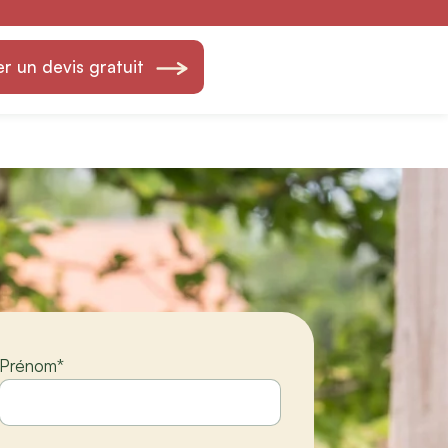
d Fils — Création
 un devis gratuit
Prénom
*