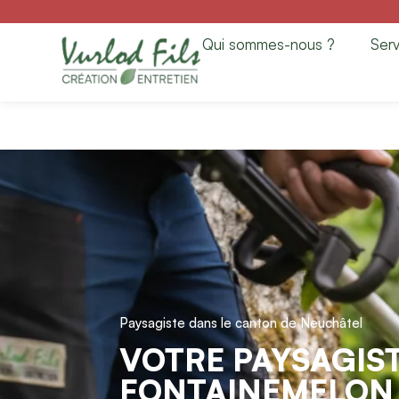
Paysagiste à Font
Qui sommes-nous ?
Serv
& Entretien
Paysagiste dans le canton de Neuchâtel
VOTRE PAYSAGIST
FONTAINEMELON