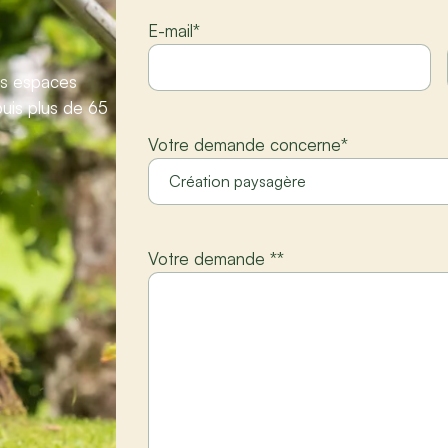
E-mail
*
vos espaces
uis plus de 65
Votre demande concerne
*
Votre demande *
*