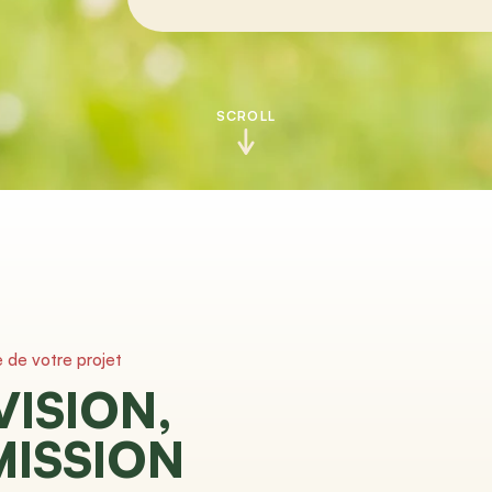
SCROLL
e de votre projet
VISION,
MISSION