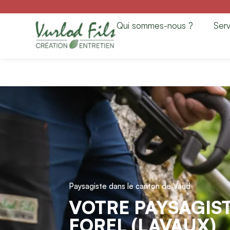
Paysagiste à Fore
Qui sommes-nous ?
Serv
Entretien
Paysagiste dans le canton de Vaud
VOTRE PAYSAGIST
FOREL (LAVAUX)