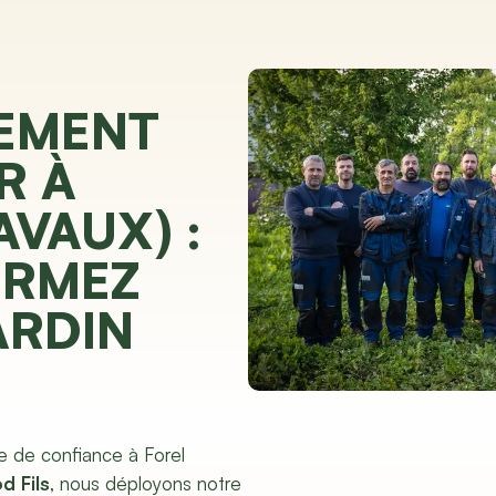
EMENT
R À
AVAUX) :
ORMEZ
ARDIN
e de confiance à Forel
d Fils
, nous déployons notre