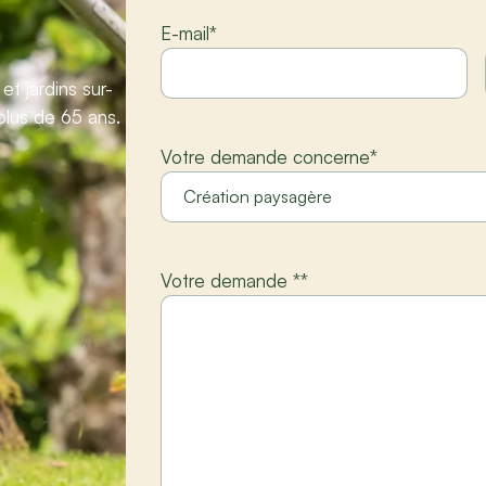
E-mail
*
t jardins sur-
plus de 65 ans.
Votre demande concerne
*
Votre demande *
*