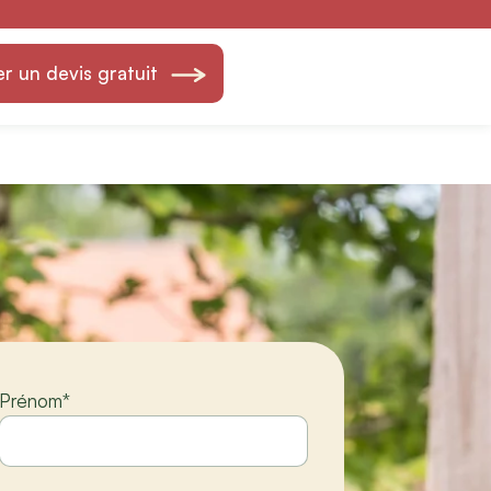
 Fils — Création &
 un devis gratuit
Prénom
*