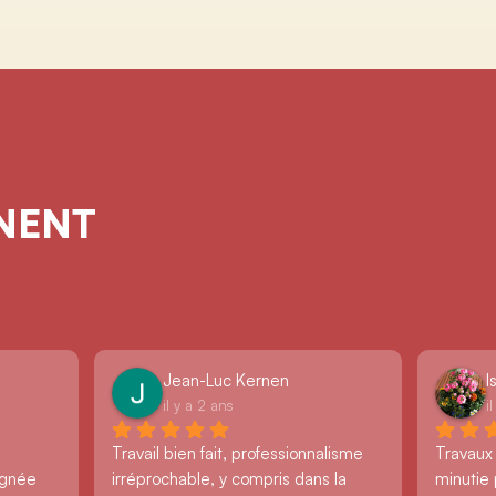
GNENT
Jean-Luc Kernen
I
il y a 2 ans
i
Travail bien fait, professionnalisme 
Travaux
ignée 
irréprochable, y compris dans la 
minutie 