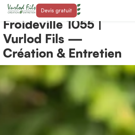
Paysagiste à
Devis gratuit
Froideville 1055 |
Vurlod Fils —
Création & Entretien