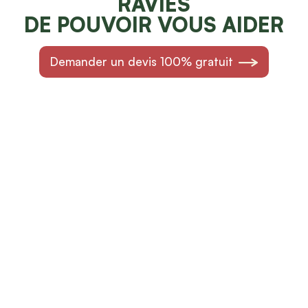
RAVIES
DE POUVOIR VOUS AIDER
Demander un devis 100% gratuit
Faites resplendir votre jardin
NOS SPÉCIALITÉS À
GRANDSONNAAZ
Voici ce que nous proposons d’aménagement
paysager à Grandsonnaaz et dans le canton de
Vaud.