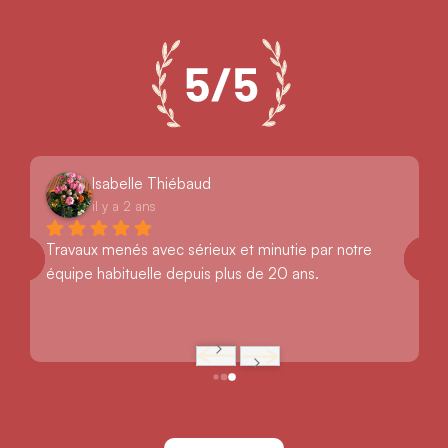
Isabelle Thiébaud
il y a 2 ans
Travaux menés avec sérieux et minutie par notre 
 
équipe habituelle depuis plus de 20 ans.