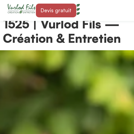
Paysagiste à Henniez
Devis gratuit
1525 | Vurlod Fils —
Création & Entretien