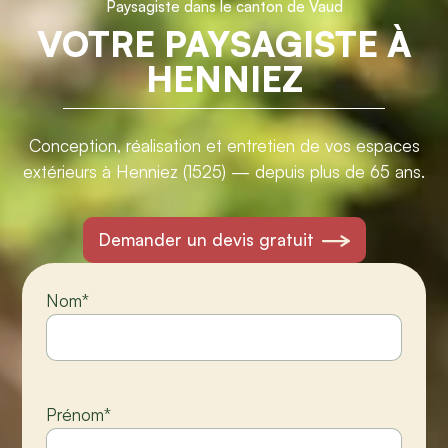
Paysagiste dans le canton de Vaud
VOTRE PAYSAGISTE À
HENNIEZ
Conception, réalisation et entretien de vos espaces
extérieurs à Henniez (1525) — depuis plus de 65 ans.
Demander un devis gratuit
Nom
*
Prénom
*