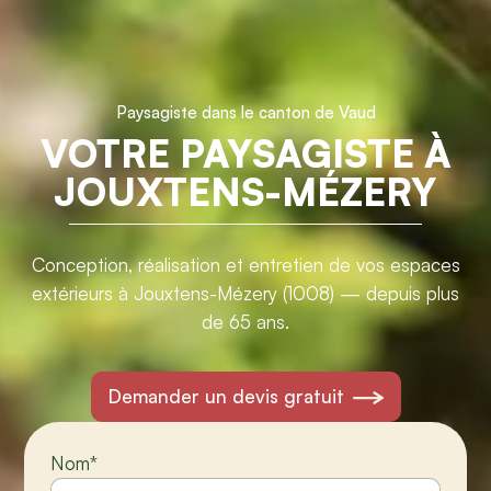
Paysagiste dans le canton de Vaud
VOTRE PAYSAGISTE À
JOUXTENS-MÉZERY
Conception, réalisation et entretien de vos espaces
extérieurs à Jouxtens-Mézery (1008) — depuis plus
de 65 ans.
Demander un devis gratuit
Nom
*