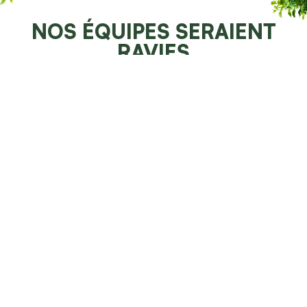
NOS ÉQUIPES SERAIENT
RAVIES
DE POUVOIR VOUS AIDER
Demander un devis 100% gratuit
Faites resplendir votre jardin
NOS SPÉCIALITÉS À LA
CHAUX-COSSONAY
Voici ce que nous proposons d’aménagement
paysager à La Chaux-Cossonay et dans le canton de
Vaud.