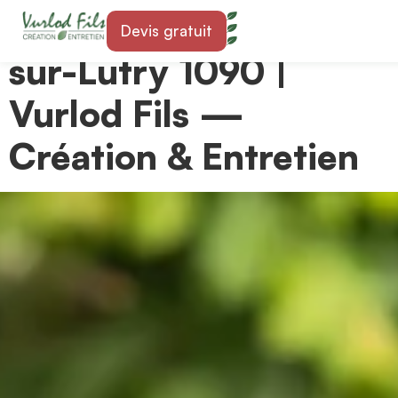
Paysagiste à La Croix-
Devis gratuit
sur-Lutry 1090 |
Vurlod Fils —
Création & Entretien