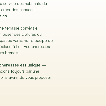
au service des habitants du
r créer des espaces
bles
.
e terrasse conviviale,
, poser des clôtures ou
spaces verts, notre équipe de
éplace à Les Ecorcheresses
ra bernois.
cheresses est unique
—
çons toujours par une
soins avant de vous proposer