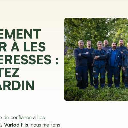
EMENT
R À LES
RESSES :
TEZ
ARDIN
e de confiance à Les
ez
Vurlod Fils
, nous mettons