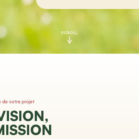
SCROLL
e de votre projet
VISION,
MISSION