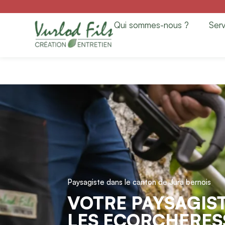
Paysagiste à Les 
Qui sommes-nous ?
Serv
Création & Entret
Paysagiste dans le canton de Jura bernois
VOTRE PAYSAGIST
LES ECORCHERES