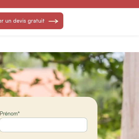
rlod Fils —
 un devis gratuit
Prénom
*