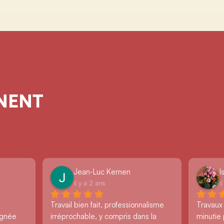
GNENT
Jean-Luc Kernen
I
il y a 2 ans
i
Travail bien fait, professionnalisme 
Travaux
ignée 
irréprochable, y compris dans la 
minutie 