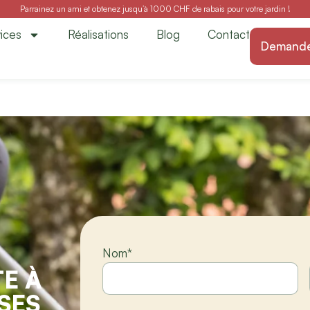
Parrainez un ami et obtenez jusqu’à 1000 CHF de rabais pour votre jardin !
Ecorcheresses 2748 | Vu
ices
Réalisations
Blog
Contact
ien
Demander
Nom
*
E À
SES