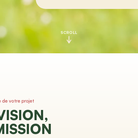
SCROLL
e de votre projet
VISION,
MISSION