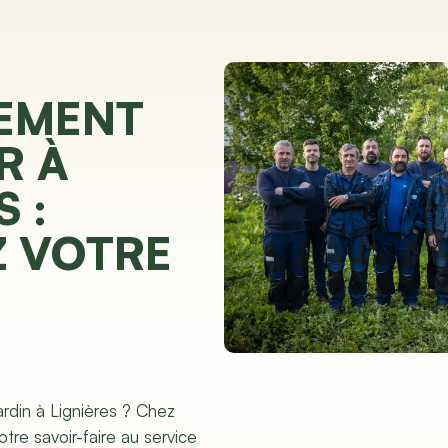
EMENT
R À
 :
Z VOTRE
ardin à Lignières ? Chez
tre savoir-faire au service