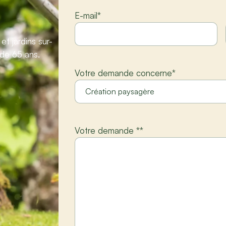
E-mail
*
t jardins sur-
 de 65 ans.
Votre demande concerne
*
Votre demande *
*