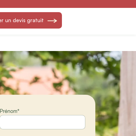
 — Création &
 un devis gratuit
Prénom
*