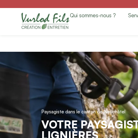
Paysagiste à Lign
Qui sommes-nous ?
Serv
Entretien
Paysagiste dans le canton de Neuchâtel
VOTRE PAYSAGIST
LIGNIÈRES