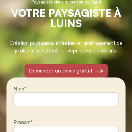
Paysagiste dans le canton de Vaud
VOTRE PAYSAGISTE À
LUINS
Création paysagère, entretien et aménagement de
jardins à Luins (1184) — depuis plus de 65 ans.
Demander un devis gratuit
Nom
*
Prénom
*