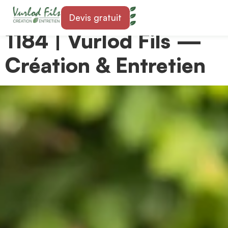
Paysagiste à Luins
Devis gratuit
1184 | Vurlod Fils —
Création & Entretien