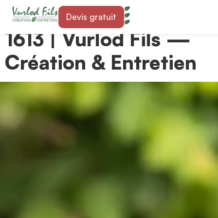
Paysagiste à Maracon
Devis gratuit
1613 | Vurlod Fils —
Création & Entretien