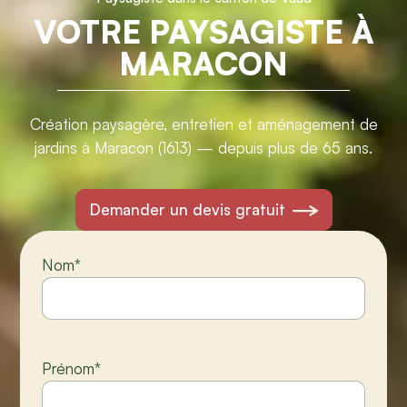
VOTRE PAYSAGISTE À
MARACON
Création paysagère, entretien et aménagement de
jardins à Maracon (1613) — depuis plus de 65 ans.
Demander un devis gratuit
Nom
*
Prénom
*