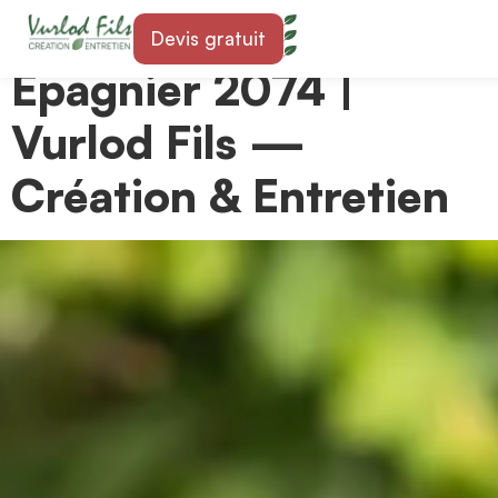
Paysagiste à Marin-
Devis gratuit
Epagnier 2074 |
Vurlod Fils —
Création & Entretien