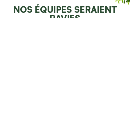
NOS ÉQUIPES SERAIENT
RAVIES
DE POUVOIR VOUS AIDER
Demander un devis 100% gratuit
Faites resplendir votre jardin
NOS SPÉCIALITÉS À
MARIN-EPAGNIER
Découvrez l’ensemble de nos services
d’aménagement paysager à Marin-Epagnier et dans
le canton de Neuchâtel.