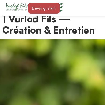
Paysagiste à Mex 1031
Devis gratuit
| Vurlod Fils —
Création & Entretien