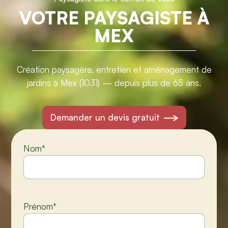
VOTRE PAYSAGISTE À
MEX
Création paysagère, entretien et aménagement de
jardins à Mex (1031) — depuis plus de 65 ans.
Demander un devis gratuit
Nom
*
Prénom
*