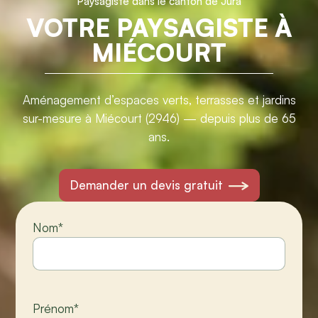
Paysagiste dans le canton de Jura
VOTRE PAYSAGISTE À
MIÉCOURT
Aménagement d’espaces verts, terrasses et jardins
sur-mesure à Miécourt (2946) — depuis plus de 65
ans.
Demander un devis gratuit
Nom
*
Prénom
*