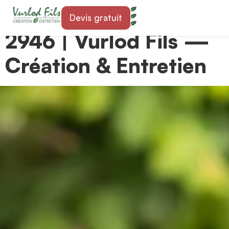
Paysagiste à Miécourt
Devis gratuit
2946 | Vurlod Fils —
Création & Entretien