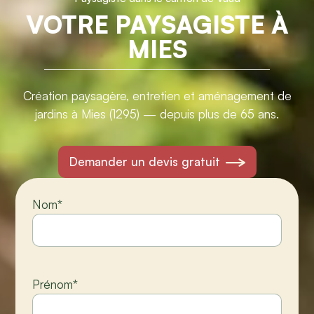
VOTRE PAYSAGISTE À
MIES
Création paysagère, entretien et aménagement de
jardins à Mies (1295) — depuis plus de 65 ans.
Demander un devis gratuit
Nom
*
Prénom
*