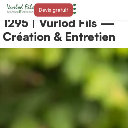
Paysagiste à Mies
Devis gratuit
1295 | Vurlod Fils —
Création & Entretien