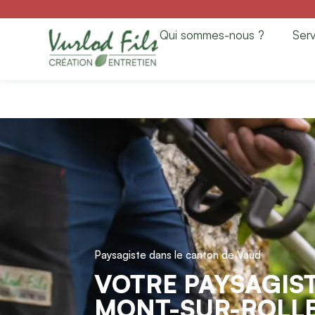
Paysagiste à Mont
Qui sommes-nous ?
Serv
& Entretien
Paysagiste dans le canton de Vaud
VOTRE PAYSAGIST
MONT-SUR-ROLL