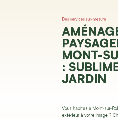
Des services sur-mesure
AMÉNAG
PAYSAGE
MONT-SU
: SUBLIM
JARDIN
Vous habitez à Mont-sur-Rol
extérieur à votre image ? 