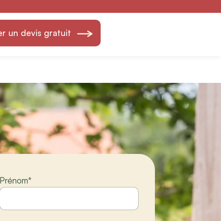
d Fils — Création
 un devis gratuit
Prénom
*