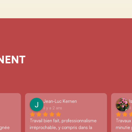
GNENT
Jean-Luc Kernen
I
il y a 2 ans
i
Travail bien fait, professionnalisme 
Travaux
ignée 
irréprochable, y compris dans la 
minutie 