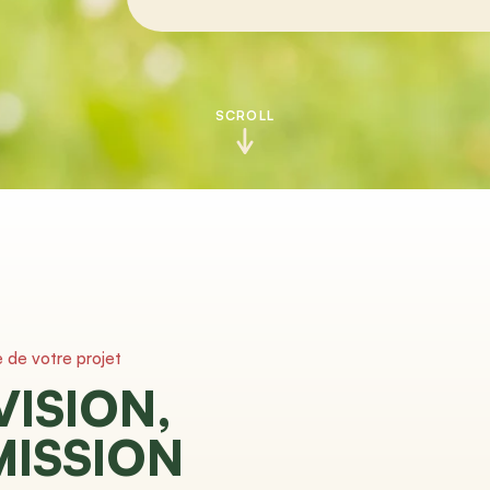
SCROLL
e de votre projet
VISION,
MISSION