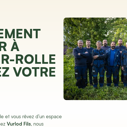
EMENT
R À
R-ROLLE
EZ VOTRE
le et vous rêvez d’un espace
Chez
Vurlod Fils
, nous