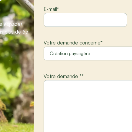
E-mail
*
vos espaces
is plus de 65
Votre demande concerne
*
Votre demande *
*