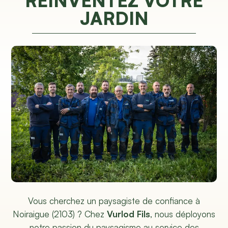
RÉINVENTEZ VOTRE
JARDIN
Vous cherchez un paysagiste de confiance à
Noiraigue (2103) ? Chez
Vurlod Fils
, nous déployons
notre passion du paysagisme au service des