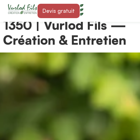
Paysagiste à Orbe
Devis gratuit
1350 | Vurlod Fils —
Création & Entretien