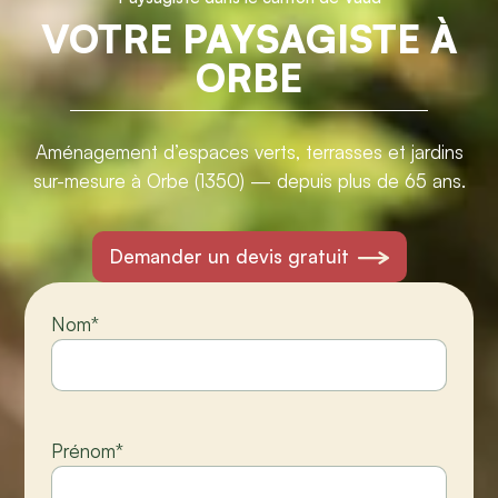
VOTRE PAYSAGISTE À
ORBE
Aménagement d’espaces verts, terrasses et jardins
sur-mesure à Orbe (1350) — depuis plus de 65 ans.
Demander un devis gratuit
Nom
*
Prénom
*