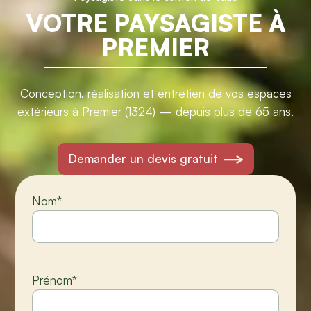
VOTRE PAYSAGISTE À
PREMIER
Conception, réalisation et entretien de vos espaces
extérieurs à Premier (1324) — depuis plus de 65 ans.
Demander un devis gratuit
Nom
*
Prénom
*