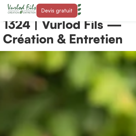
Paysagiste à Premier
Devis gratuit
1324 | Vurlod Fils —
Création & Entretien