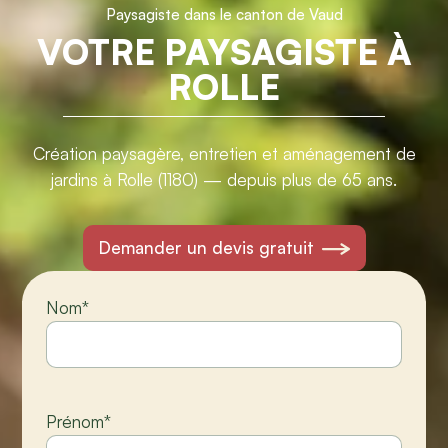
Paysagiste dans le canton de Vaud
VOTRE PAYSAGISTE À
ROLLE
Création paysagère, entretien et aménagement de
jardins à Rolle (1180) — depuis plus de 65 ans.
Demander un devis gratuit
Nom
*
Prénom
*