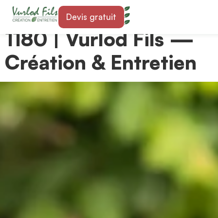
Paysagiste à Rolle
Devis gratuit
1180 | Vurlod Fils —
Création & Entretien