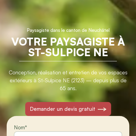
Paysagiste dans le canton de Neuchâtel
VOTRE PAYSAGISTE À
ST-SULPICE NE
Conception, réalisation et entretien de vos espaces
extérieurs à St-Sulpice NE (2123) — depuis plus de
65 ans.
Demander un devis gratuit
Nom
*