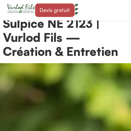
Paysagiste à St-
Devis gratuit
Sulpice NE 2123 |
Vurlod Fils —
Création & Entretien