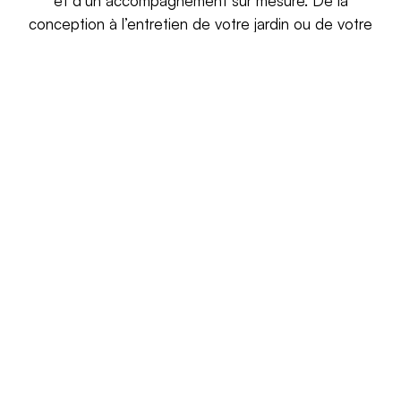
et d’un accompagnement sur mesure.
De la
conception à l’entretien de votre jardin ou de votre
terrasse, nous sommes à vos côtés à chaque étape,
en apportant une attention minutieuse à chaque
détail.
Expertise locale
Notre connaissance approfondie de Val-de-Ruz nous
permet de sélectionner les plantes et matériaux les
mieux adaptés au climat local.
Nous savons quels végétaux s’épanouissent
durablement dans les conditions spécifiques de la vallée,
pour un jardin qui reste vivant, harmonieux et fleuri tout
au long de l’année.