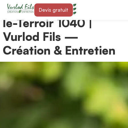
Paysagiste à Villars-
Devis gratuit
le-Terroir 1040 |
Vurlod Fils —
Création & Entretien