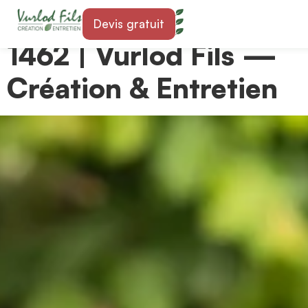
Paysagiste à Yvonand
Devis gratuit
1462 | Vurlod Fils —
Création & Entretien