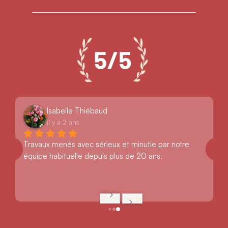
Isabelle Thiébaud
il y a 2 ans
Travaux menés avec sérieux et minutie par notre 
équipe habituelle depuis plus de 20 ans.