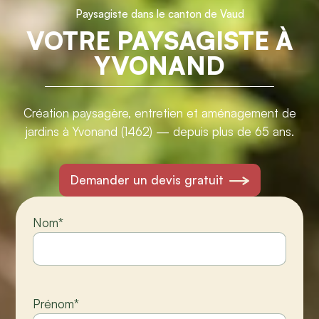
Paysagiste dans le canton de Vaud
VOTRE PAYSAGISTE À
YVONAND
Création paysagère, entretien et aménagement de
jardins à Yvonand (1462) — depuis plus de 65 ans.
Demander un devis gratuit
Nom
*
Prénom
*